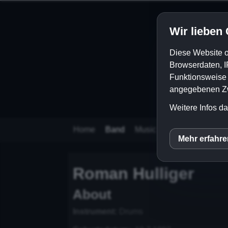
Wir lieben
Diese Website o
Browserdaten, I
Funktionsweise e
angegebenen Zwe
Weitere Infos da
Home
Band
Music
Videos
Store
Mehr erfahr
inCM
Roman Hulliger
About
Instrument:
Drums