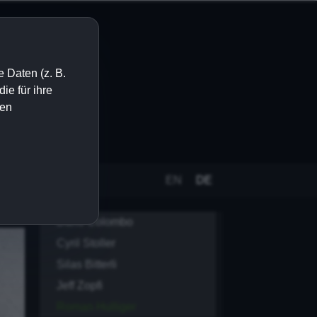
 Daten (z. B.
e für ihre
ien
EN
DE
Dario Colombo
Cyril Stoller
Silas Bitterli
Jeff Zopfi
Roman Hulliger