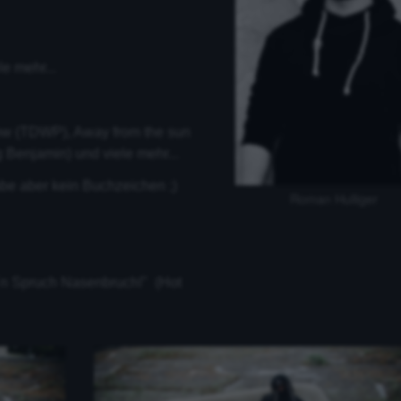
le mehr...
ow (TDWP), Away from the sun
 Benjamin) und viele mehr...
be aber kein Buchzeichen ;)
Roman Hulliger
´n Spruch Nasenbruch!" (Hot