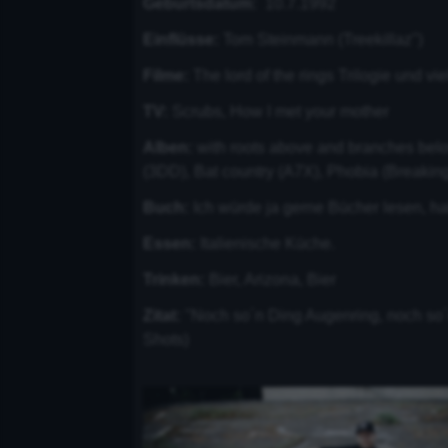
Geburtsdatum:
10.7.1992
Einflüsse:
Tom Steinmann (Treekillaz")
Filme:
The lord of the rings Trilogie und vie
TV:
Scrubs, How I met your mother
Alben:
with roots above and branches bel
(3DD), Bat country (A7X), Phobia (Breaking
Buch:
Ich würde ja gerne Bücher lesen, ha
Essen:
Italienische Küche.
Trinken:
Bier, Arizona, Bier
Zitat:
"Noch so´n Ding Augenring, noch so
Shots)